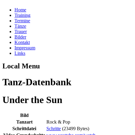
Home
Training
Termine
Tänze
Trauer
Bilder
Kontakt
Impressum
Links
Local Menu
Tanz-Datenbank
Under the Sun
Bild
Tanzart
Rock & Pop
Schrittdatei
Schritte
(23499 Bytes)