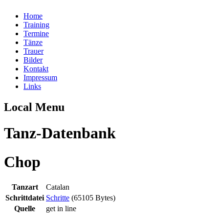
Home
Training
Termine
Tänze
Trauer
Bilder
Kontakt
Impressum
Links
Local Menu
Tanz-Datenbank
Chop
Tanzart
Catalan
Schrittdatei
Schritte
(65105 Bytes)
Quelle
get in line