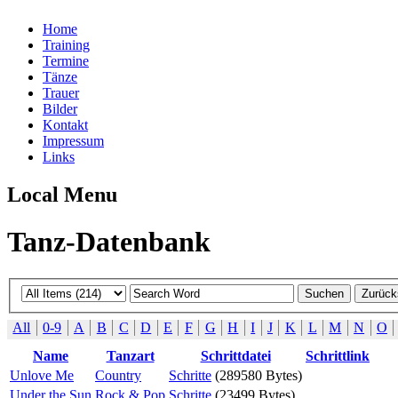
Home
Training
Termine
Tänze
Trauer
Bilder
Kontakt
Impressum
Links
Local Menu
Tanz-Datenbank
All
0-9
A
B
C
D
E
F
G
H
I
J
K
L
M
N
O
Name
Tanzart
Schrittdatei
Schrittlink
Unlove Me
Country
Schritte
(289580 Bytes)
Under the Sun
Rock & Pop
Schritte
(23499 Bytes)