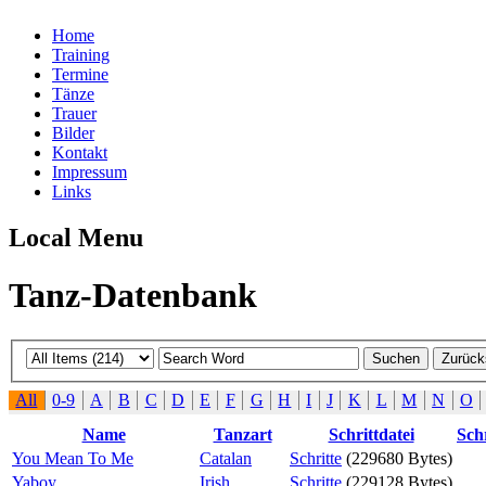
Home
Training
Termine
Tänze
Trauer
Bilder
Kontakt
Impressum
Links
Local Menu
Tanz-Datenbank
All
0-9
A
B
C
D
E
F
G
H
I
J
K
L
M
N
O
Name
Tanzart
Schrittdatei
Schr
You Mean To Me
Catalan
Schritte
(229680 Bytes)
Yaboy
Irish
Schritte
(229128 Bytes)