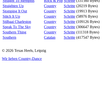
Straight To Memphis
Rock & Pop
Schritte
(331560 Bytes)
Straighten Up
Country
Schritte
(20219 Bytes)
Stomping It Out
Country
Schritte
(19913 Bytes)
Stitch It Up
Country
Schritte
(58976 Bytes)
Stilbaai Charleston
Country
Schritte
(109126 Bytes)
Speak To The Sky
Country
Schritte
(306647 Bytes)
Southern Thing
Country
Schritte
(111318 Bytes)
Southern
Catalan
Schritte
(417547 Bytes)
© 2026 Texas Heels, Leipzig
Wir lieben Country-Dance