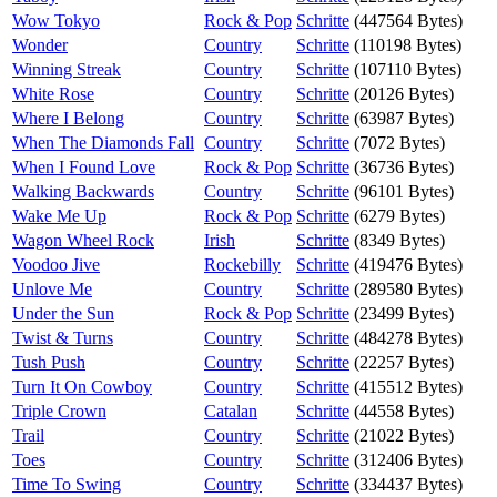
Wow Tokyo
Rock & Pop
Schritte
(447564 Bytes)
Wonder
Country
Schritte
(110198 Bytes)
Winning Streak
Country
Schritte
(107110 Bytes)
White Rose
Country
Schritte
(20126 Bytes)
Where I Belong
Country
Schritte
(63987 Bytes)
When The Diamonds Fall
Country
Schritte
(7072 Bytes)
When I Found Love
Rock & Pop
Schritte
(36736 Bytes)
Walking Backwards
Country
Schritte
(96101 Bytes)
Wake Me Up
Rock & Pop
Schritte
(6279 Bytes)
Wagon Wheel Rock
Irish
Schritte
(8349 Bytes)
Voodoo Jive
Rockebilly
Schritte
(419476 Bytes)
Unlove Me
Country
Schritte
(289580 Bytes)
Under the Sun
Rock & Pop
Schritte
(23499 Bytes)
Twist & Turns
Country
Schritte
(484278 Bytes)
Tush Push
Country
Schritte
(22257 Bytes)
Turn It On Cowboy
Country
Schritte
(415512 Bytes)
Triple Crown
Catalan
Schritte
(44558 Bytes)
Trail
Country
Schritte
(21022 Bytes)
Toes
Country
Schritte
(312406 Bytes)
Time To Swing
Country
Schritte
(334437 Bytes)