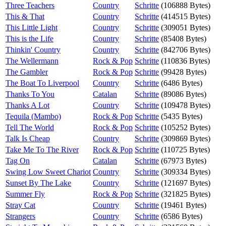
Three Teachers
Country
Schritte
(106888 Bytes)
This & That
Country
Schritte
(414515 Bytes)
This Little Light
Country
Schritte
(309051 Bytes)
This is the Life
Country
Schritte
(85408 Bytes)
Thinkin' Country
Country
Schritte
(842706 Bytes)
The Wellermann
Rock & Pop
Schritte
(110836 Bytes)
The Gambler
Rock & Pop
Schritte
(99428 Bytes)
The Boat To Liverpool
Country
Schritte
(6486 Bytes)
Thanks To You
Catalan
Schritte
(89086 Bytes)
Thanks A Lot
Country
Schritte
(109478 Bytes)
Tequila (Mambo)
Rock & Pop
Schritte
(5435 Bytes)
Tell The World
Rock & Pop
Schritte
(105252 Bytes)
Talk Is Cheap
Country
Schritte
(309869 Bytes)
Take Me To The River
Rock & Pop
Schritte
(110725 Bytes)
Tag On
Catalan
Schritte
(67973 Bytes)
Swing Low Sweet Chariot
Country
Schritte
(309334 Bytes)
Sunset By The Lake
Country
Schritte
(121697 Bytes)
Summer Fly
Rock & Pop
Schritte
(321825 Bytes)
Stray Cat
Country
Schritte
(19461 Bytes)
Strangers
Country
Schritte
(6586 Bytes)