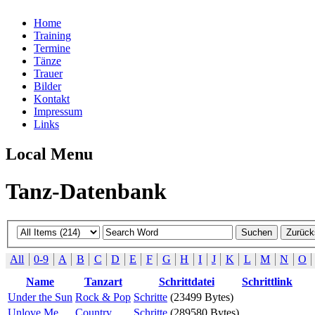
Home
Training
Termine
Tänze
Trauer
Bilder
Kontakt
Impressum
Links
Local Menu
Tanz-Datenbank
All
0-9
A
B
C
D
E
F
G
H
I
J
K
L
M
N
O
Name
Tanzart
Schrittdatei
Schrittlink
Under the Sun
Rock & Pop
Schritte
(23499 Bytes)
Unlove Me
Country
Schritte
(289580 Bytes)