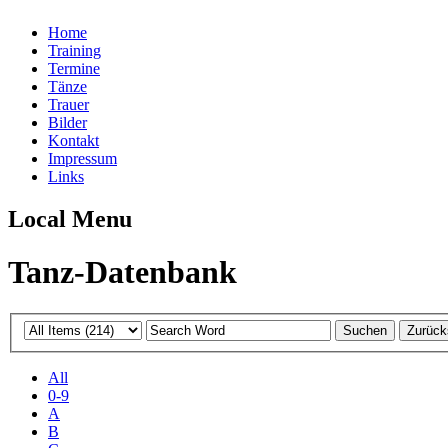
Home
Training
Termine
Tänze
Trauer
Bilder
Kontakt
Impressum
Links
Local Menu
Tanz-Datenbank
All
0-9
A
B