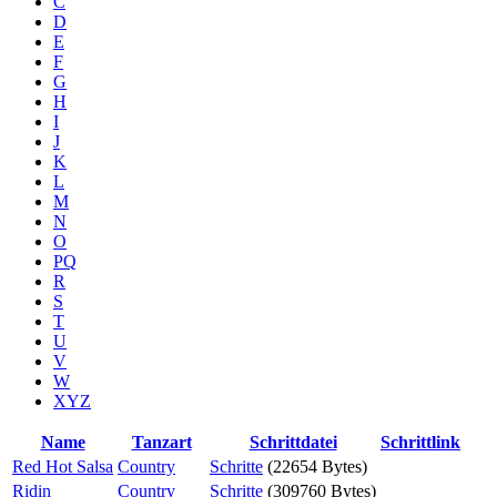
C
D
E
F
G
H
I
J
K
L
M
N
O
PQ
R
S
T
U
V
W
XYZ
Name
Tanzart
Schrittdatei
Schrittlink
Red Hot Salsa
Country
Schritte
(22654 Bytes)
Ridin
Country
Schritte
(309760 Bytes)