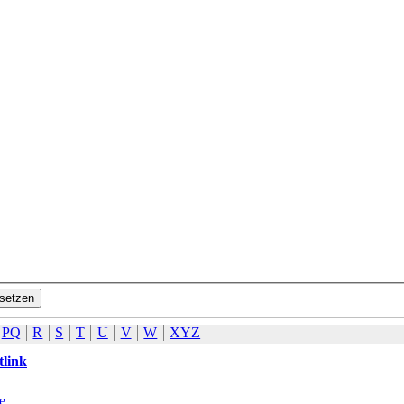
PQ
R
S
T
U
V
W
XYZ
tlink
e