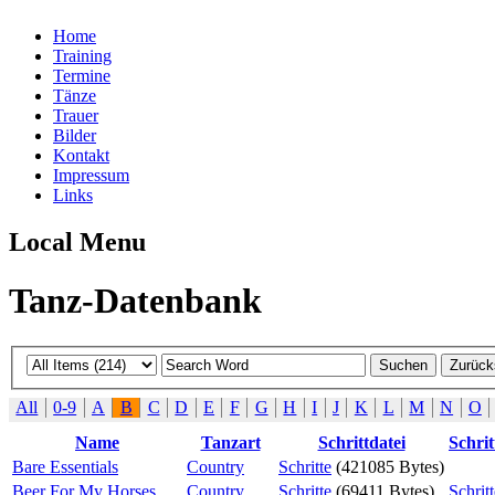
Home
Training
Termine
Tänze
Trauer
Bilder
Kontakt
Impressum
Links
Local Menu
Tanz-Datenbank
All
0-9
A
B
C
D
E
F
G
H
I
J
K
L
M
N
O
Name
Tanzart
Schrittdatei
Schrit
Bare Essentials
Country
Schritte
(421085 Bytes)
Beer For My Horses
Country
Schritte
(69411 Bytes)
Schritt