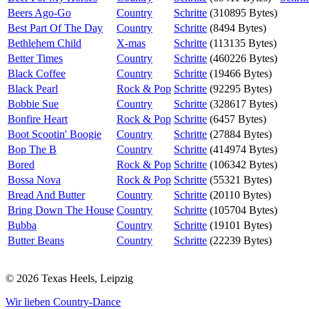
Beers Ago-Go
Country
Schritte
(310895 Bytes)
Best Part Of The Day
Country
Schritte
(8494 Bytes)
Bethlehem Child
X-mas
Schritte
(113135 Bytes)
Better Times
Country
Schritte
(460226 Bytes)
Black Coffee
Country
Schritte
(19466 Bytes)
Black Pearl
Rock & Pop
Schritte
(92295 Bytes)
Bobbie Sue
Country
Schritte
(328617 Bytes)
Bonfire Heart
Rock & Pop
Schritte
(6457 Bytes)
Boot Scootin' Boogie
Country
Schritte
(27884 Bytes)
Bop The B
Country
Schritte
(414974 Bytes)
Bored
Rock & Pop
Schritte
(106342 Bytes)
Bossa Nova
Rock & Pop
Schritte
(55321 Bytes)
Bread And Butter
Country
Schritte
(20110 Bytes)
Bring Down The House
Country
Schritte
(105704 Bytes)
Bubba
Country
Schritte
(19101 Bytes)
Butter Beans
Country
Schritte
(22239 Bytes)
© 2026 Texas Heels, Leipzig
Wir lieben Country-Dance